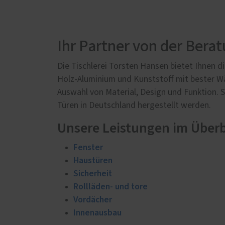
Service
Weiter
Schallschutz-Simulator
Fußb
Förderung für Fenster und
Innen
Ihr Partner von der Bera
Haustüren
Terra
Die Tischlerei Torsten Hansen bietet Ihnen 
Vordä
Holz-Aluminium und Kunststoff mit bester W
Auswahl von Material, Design und Funktion.
Türen in Deutschland hergestellt werden.
Unsere Leistungen im Überb
Fenster
Haustüren
Sicherheit
Rollläden- und tore
Vordächer
Innenausbau