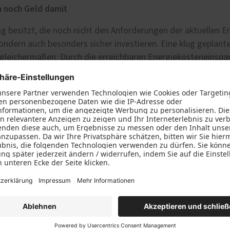
h noch Geld damit
 besitzt, die noch nicht den Anforderungen der aktuellen 
 sondern auch besonders sicher investieren. Eine klug geplan
gleichermaßen. Durch die erreichbaren Energiekosteneinspar
e Fenster und Türen sicher. Dazu haben wir uns speziell aus 
nster und Türen mit den hohen Sicherheitsklassen WK2 und 
Dann sind wir Ihr Partner für neue Fußböden, Decken- und 
idungssystemen liefern wir in Echtholz oder Foliendekor, da
macht Ihren Wohnraum ganz schnell wieder fit und schön.