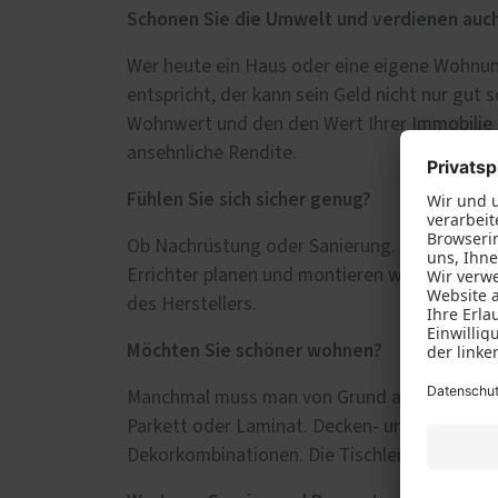
Schonen Sie die Umwelt und verdienen auc
Wer heute ein Haus oder eine eigene Wohnung
entspricht, der kann sein Geld nicht nur gut
Wohnwert und den den Wert Ihrer Immobilie 
ansehnliche Rendite.
Fühlen Sie sich sicher genug?
Ob Nachrüstung oder Sanierung. Wir machen Ihr
Errichter planen und montieren wir auch Fe
des Herstellers.
Möchten Sie schöner wohnen?
Manchmal muss man von Grund auf sanieren. 
Parkett oder Laminat. Decken- und Wandverkle
Dekorkombinationen. Die Tischlerei Hansen 