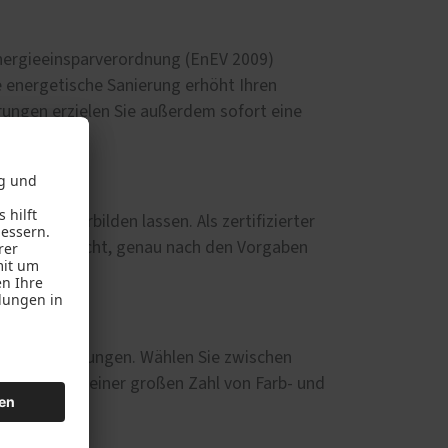
Energieeinsparverordnung (EnEV 2009)
te energetische Sanierung erhöht Ihren
ungen erzielen Sie außerdem sofort eine
und weiterbilden lassen. Als zertifizierter
WK3 fachgerecht, genau nach den Vorgaben
Wandverkleidungen. Wählen Sie zwischen
s alles mit einer großen Zahl von Farb- und