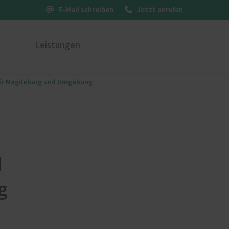
E-Mail schreiben
Jetzt anrufen
Leistungen
 für Magdeburg und Umgebung
ustüren
PaX Balkon- & Terrassent
nium
Balkontüren
und Holz-Aluminium
Hebe-Schiebe-Türen
stoff
Parallel-Schiebe-Kipp-Tür
u und Denkmal
Falt-Schiebe-Türen
d
nen
g