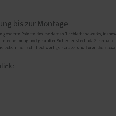
e Leistungen
öden
türen
tung bis zur Montage
ssenüberdachungen
die gesamte Palette des modernen Tischlerhandwerks, insbes
cher
ärmedämmung und geprüfter Sicherheitstechnik. Sie erhalte
 Sie bekommen sehr hochwertige Fenster und Türen die alles
lick: