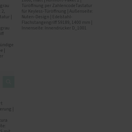
1000, matt | Komfort-Paket 2 |
tgrau
Türöffnung per ZahlencodeTastatur
 2,
für Keyless-Türöffnung | Außenseite:
atur |
Nuten-Design | Edelstahl-
Flachstangengriff S9189, 1400 mm |
tgrau
Innenseite: Innendrücker D_1001
ff
bündige
e |
er
rt
erung |
cura
te:
SS mit