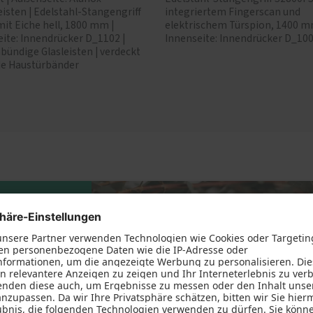
isten | Edelstahl-Stangengriff
integriertem Fingerscan und
it Eiche hell, 1800 mm |
elektrischem Türspion, 1400 m
ite: Innendrücker D_1102 |
Innenseite: Innendrücker D_10
bündige Glasleisten | verdeckt
de Haustürbänder
haustür
n? Und was
serem
elles