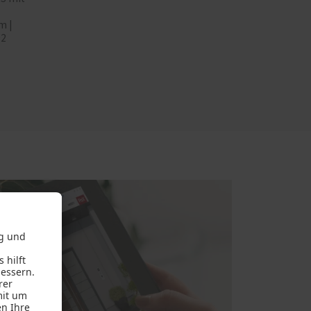
m |
02