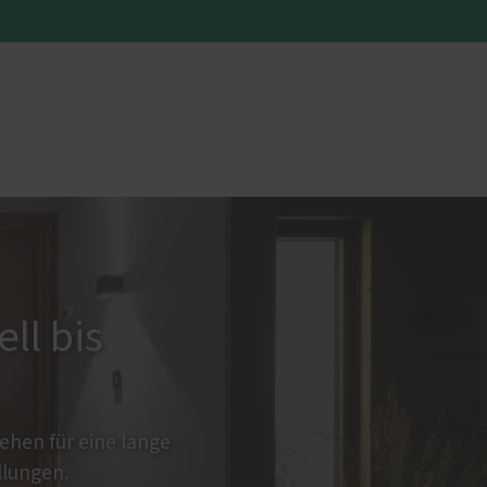
üren
Sonnen- und Insektenschutz
Sonnenschutz
Insektenschutz von PaX
en
ll bis
hen für eine lange
llungen.