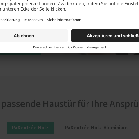
 passende Haustür für Ihre Anspr
PaXentrée Holz
PaXentrée Holz-Aluminium