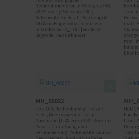
PaXnatura Beigegrau |
Glas – 
Blendrahmenfarbe in Moosgrau RAL
Komfor
7003, matt | PaXsecura 200 |
Transpo
Außenseite: Edelstahl-Flächengriff
Decksc
S9705 in Flügelhöhe | Innenseite:
matt, F
Innendrücker D_1102 | verdeckt
Alunox
liegende Haustürbänder
Stange
mm | In
Innend
Ebenho
MH_06022
MH_0
Holz 100, flächenbündig | Holzart
Holz 10
Eiche, Quermaserung | Lasur
Eucaly
Nussbraun | PaXsecura 200 | Komfort-
Lasur P
Paket 2 | Türöffnung über
Dekorg
Fernbedienung | Außenseite: Alunox-
Türöff
Dekorleisten | Applikation Eiche
Türblat