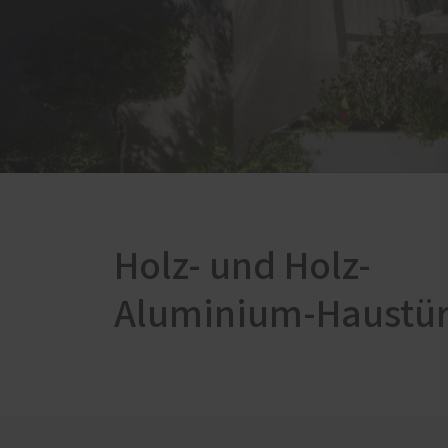
Service
Weiter
Schallschutz-Simulator
Fußb
Förderung für Fenster und
Innen
Haustüren
Terra
Vordä
Holz- und Holz-
Aluminium-Haustü