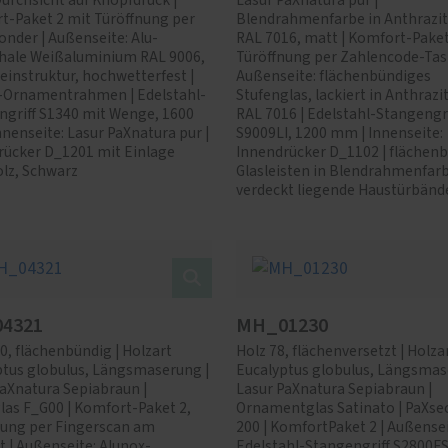
Durchsicht auf Knopfdruck |
Lasur PaXnatura pur |
t-Paket 2 mit Türöffnung per
Blendrahmenfarbe in Anthrazi
nder | Außenseite: Alu-
RAL 7016, matt | Komfort-Paket
hale Weißaluminium RAL 9006,
Türöffnung per Zahlencode-Tast
einstruktur, hochwetterfest |
Außenseite: flächenbündiges
-Ornamentrahmen | Edelstahl-
Stufenglas, lackiert in Anthrazi
ngriff S1340 mit Wenge, 1600
RAL 7016 | Edelstahl-Stangengri
nenseite: Lasur PaXnatura pur |
S9009LI, 1200 mm | Innenseite:
rücker D_1201 mit Einlage
Innendrücker D_1102 | flächen
lz, Schwarz
Glasleisten in Blendrahmenfarb
verdeckt liegende Haustürbänd
4321
MH_01230
0, flächenbündig | Holzart
Holz 78, flächenversetzt | Holza
ptus globulus, Längsmaserung |
Eucalyptus globulus, Längsmas
aXnatura Sepiabraun |
Lasur PaXnatura Sepiabraun |
las F_G00 | Komfort-Paket 2,
Ornamentglas Satinato | PaXse
nung per Fingerscan am
200 | KomfortPaket 2 | Außensei
t | Außenseite: Alunox-
Edelstahl-Stangengriff S2800F