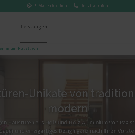
E-Mail schreiben
Jetzt anrufen
Leistungen
Aluminium-Haustüren
ustüren
PaX Balkon- & Terrassent
nium
Balkontüren
und Holz-Aluminium
Hebe-Schiebe-Türen
stoff
Parallel-Schiebe-Kipp-Tür
üren-Unikate von traditione
u und Denkmal
Falt-Schiebe-Türen
nen
modern
en Haustüren aus Holz und Holz-Aluminium von PaX ste
auer und einzigartiges Design ganz nach Ihren Vorste