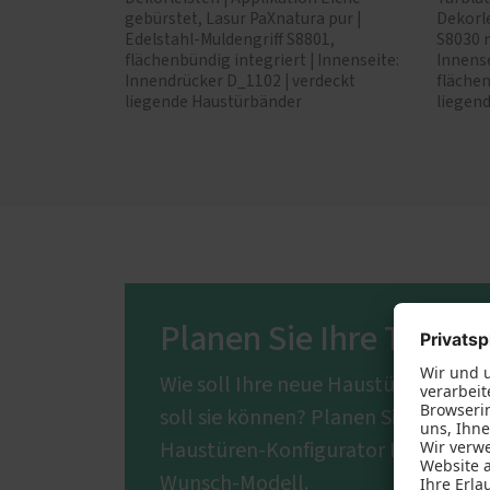
gebürstet, Lasur PaXnatura pur |
Dekorle
Edelstahl-Muldengriff S8801,
S8030 m
flächenbündig integriert | Innenseite:
Innense
Innendrücker D_1102 | verdeckt
flächen
liegende Haustürbänder
liegen
Planen Sie Ihre Traum
Wie soll Ihre neue Haustür aussehe
soll sie können? Planen Sie mit un
Haustüren-Konfigurator Ihr individu
Wunsch-Modell.