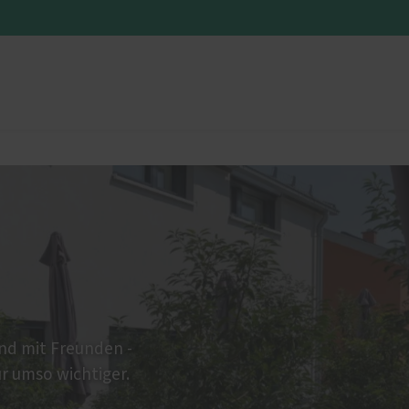
üren
Sonnen- und Insektenschutz
Sonnenschutz
Insektenschutz von PaX
en
end mit Freunden -
ür umso wichtiger.