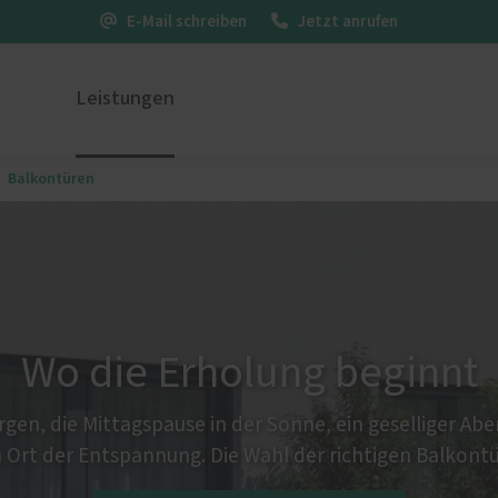
E-Mail schreiben
Jetzt anrufen
Leistungen
Balkontüren
ustüren
PaX Balkon- & Terrassent
Balkontüren
nium
und Holz-Aluminium
Hebe-Schiebe-Türen
stoff
Parallel-Schiebe-Kipp-Tür
u und Denkmal
Falt-Schiebe-Türen
Wo die Erholung beginnt
nen
en, die Mittagspause in der Sonne, ein geselliger Ab
n Ort der Entspannung. Die Wahl der richtigen Balkont