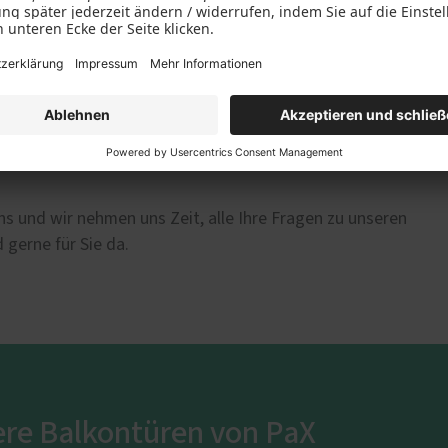
s und wir nehmen uns Zeit, alle Ihre Fragen zu unseren
 gerne für Sie da.
ere Balkontüren von PaX