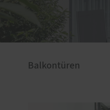
Service
Weiter
Schallschutz-Simulator
Fußb
Förderung für Fenster und
Innen
Haustüren
Terra
Vordä
Balkontüren