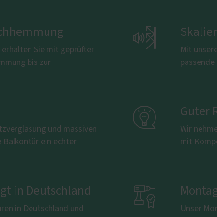
bruchhemmung

Skalie
erhalten Sie mit geprüfter
Mit unsere
emmung bis zur
passende 

Guter 
tzverglasung und massiven
Wir nehmen
e Balkontür ein echter
mit Kompe
igt in Deutschland

Montag
üren in Deutschland und
Unser Mon