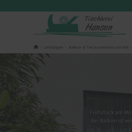
Leistungen
Balkon- & Terrassentüren von PaX
PaX-Fenster
PaX-Ha
Kunststoff
Alumi
Kunststoff-Aluminium
Holz 
K-LINE Aluminium
Kunst
Holz
Altba
Holz-Aluminium
Aktio
Altbau und Denkmal
Frühstück am Morg
Fenster-Aktion für den
der Balkon ist ei
Rundumschutz